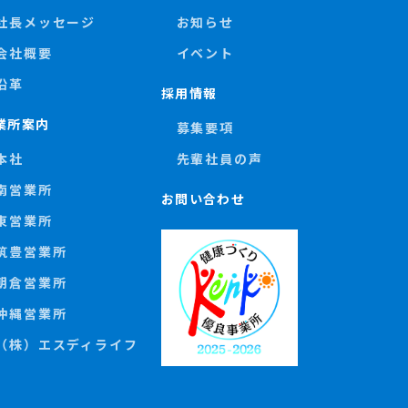
社長メッセージ
お知らせ
会社概要
イベント
沿革
採用情報
業所案内
募集要項
本社
先輩社員の声
南営業所
お問い合わせ
東営業所
筑豊営業所
朝倉営業所
沖縄営業所
（株）エスディライフ