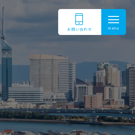
menu
お問い合わせ
トップページ
三共電気について
社長メッセージ
会社概要
沿革
事業所案内
本社
南営業所