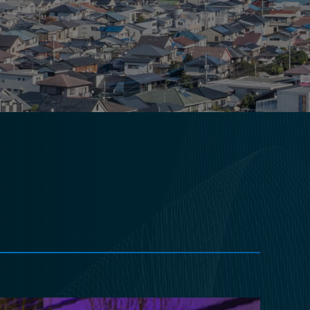
東営業所
筑豊営業所
朝倉営業所
沖縄営業所
（株）エスディライフ
事業内容
お知らせ
お知らせ
イベント
採用情報
募集要項
先輩社員の声