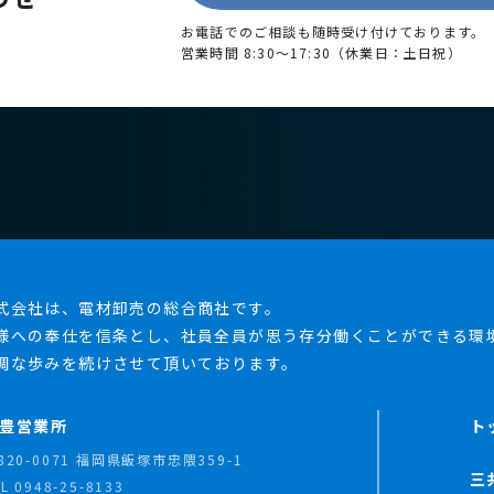
お電話でのご相談も随時受け付けております。
営業時間 8:30～17:30（休業日：土日祝）
式会社は、電材卸売の総合商社です。
様への奉仕を信条とし、社員全員が思う存分働くことができる環
調な歩みを続けさせて頂いております。
豊営業所
ト
820-0071 福岡県飯塚市忠隈359-1
三
EL
0948-25-8133